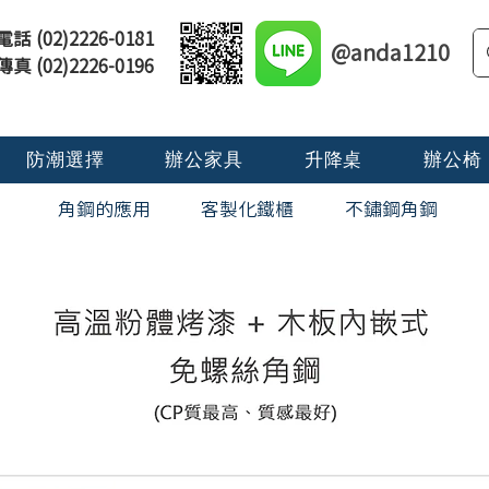
電話 (02)2226-0181
@anda1210
傳真 (02)2226-0196
防潮選擇
辦公家具
升降桌
辦公椅
角鋼的應用
​客製化鐵櫃
不鏽鋼角鋼