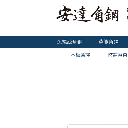
免螺絲角鋼
萬能角鋼
木板選擇
防靜電桌