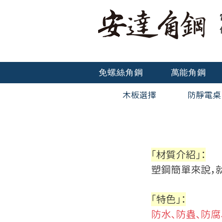
免螺絲角鋼
萬能角鋼
木板選擇
防靜電桌
「材質介紹」：
塑鋼簡單來說，
「特色」：
防水、防蟲、防腐