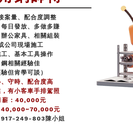
接案量、
配合
度調整
、每日發放、多做多賺
、辦公家具、相關組裝
或公司現場施工
施工、基本工具操作
角鋼相關經驗佳
經驗但肯學可談）
心、守時、配合度高
業，有小客車手排駕照
薪：40,000元
0,000~70,000元
17-249-803陳小姐