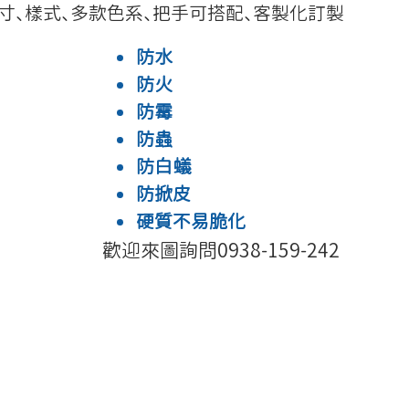
寸、樣式、多款色系、把手可搭配、客製化訂製
防水
防火
防霉
​防蟲
​防白蟻
防掀皮
硬質不易脆化
​歡迎來圖詢問0938-159-242