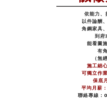
依能力、
以件論酬
角鋼家具
到府
能看圖
有
（無
施工細
可獨立作
保底月
平均月薪：4
聯絡專線：09