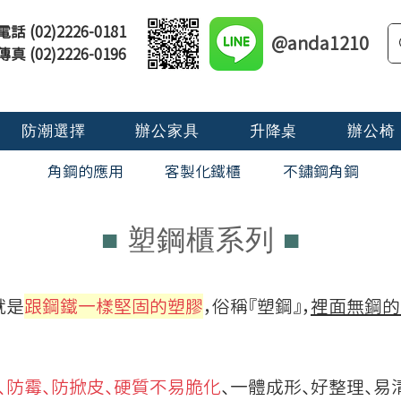
電話 (02)2226-0181
@anda1210
傳真 (02)2226-0196
防潮選擇
辦公家具
升降桌
辦公椅
角鋼的應用
​客製化鐵櫃
不鏽鋼角鋼
■
塑鋼櫃系列
■
就是
跟鋼鐵一樣堅固的塑膠
，俗稱『塑鋼』，
裡面無鋼的
、防霉、防掀皮、硬質不易脆化
、一體成形、好整理、易