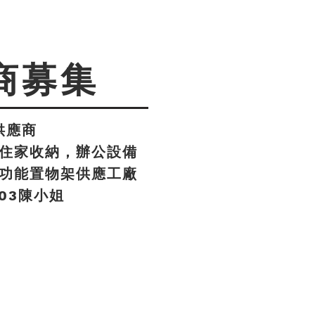
商募集
供應商
住家收納，辦公設備
功能置物架供應工廠
803陳小姐