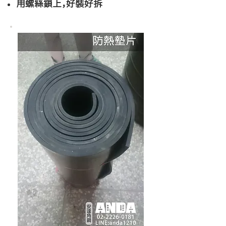
​​用螺絲鎖上，好裝好拆