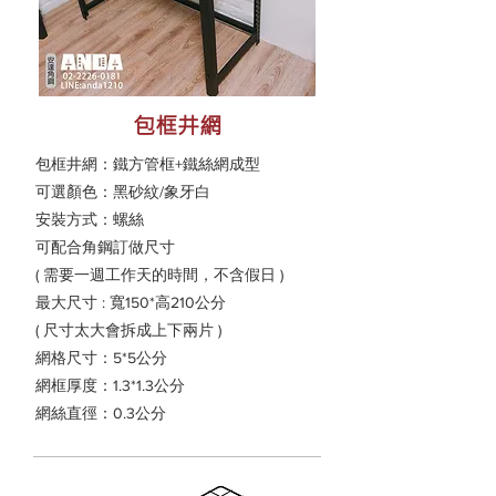
包框井網
包框井網：鐵方管框+鐵絲網成型
可選顏色：黑砂紋/象牙白
安裝方式：螺絲
可配合角鋼訂做尺寸
​( 需要一週工作天的時間，不含假日 )
最大尺寸 : 寬150*高210公分
​( 尺寸太大會拆成上下兩片 )
網格尺寸：5*5公分
網框厚度：1.3*1.3公分
網絲直徑：0.3公分