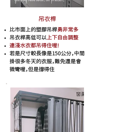
吊衣桿
比市面上的塑膠吊桿
勇非常多
​吊衣桿高低可以
上下自由調整
連淺水衣都吊得住喔!
若是尺寸較長像是150公分，中間
掛很多冬天的衣服，難免還是會
微彎喔，但是撐得住