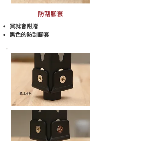
防刮腳套
買就會附贈
​黑色的防刮腳套