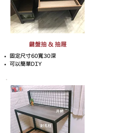
​鍵盤抽 & 抽屜
固定尺寸６０寬３０深
​可以簡單ＤＩＹ