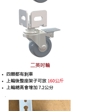
二英吋輪
四顆都有剎車
​上輪後整座架子可放
160公斤
上輪總高會增加 7.2公分