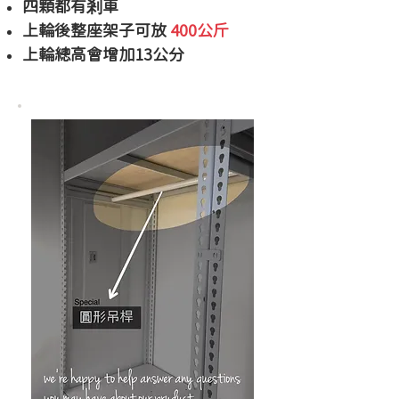
四顆都有剎車
​上輪後整座架子可放
400公斤
上輪總高會增加13公分