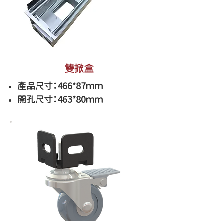
雙掀盒
產品尺寸：466*87ｍｍ
開孔尺寸：463*80ｍｍ