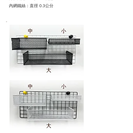
內網鐵絲：直徑 0.3公分