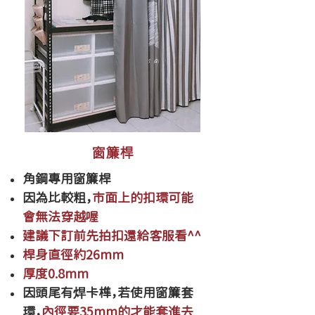
窗簾桿
角鋼專用窗簾桿
​因為比較粗，
市面上的扣環可能
會無法穿越喔
​建議下訂前先拍扣還給客服看^^
桿身直徑約26mm
厚度0.8mm
因頭尾有焊卡榫，若使用窗簾套
環，
內徑要35mm的才能套進去