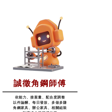
誠徵角鋼師傅
依能力、接案量、
配合
度調整
以件論酬、每日發放、多做多賺
角鋼家具、辦公家具、相關組裝