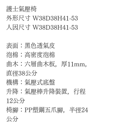
護士氣壓椅
外形尺寸 W38D38H41-53
人因尺寸 W38D38H41-53
表面：黑色透氣皮
泡棉：高密度泡棉
曲木：六層曲木板，厚11mm，
直徑38公分
機構：氣壓式底盤
升降：氣壓棒升降裝置，行程
12公分
椅腳：PP塑鋼五爪腳，半徑24
公分