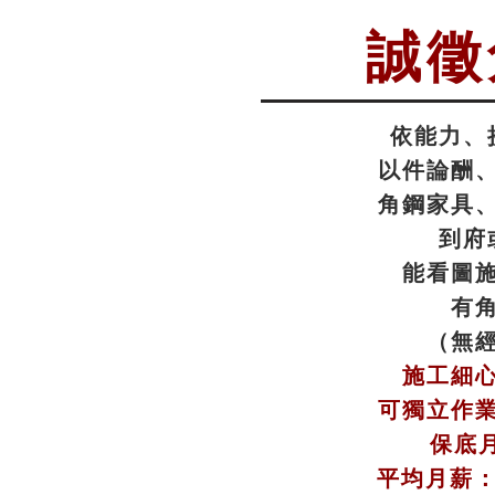
誠徵
依能力、
以件論酬
角鋼家具
到府
能看圖
有
（無
施工細
可獨立作
保底月
平均月薪：4