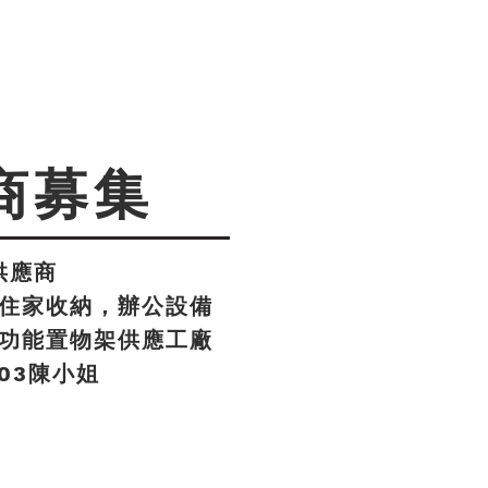
商募集
供應商
住家收納，辦公設備
功能置物架供應工廠
803陳小姐