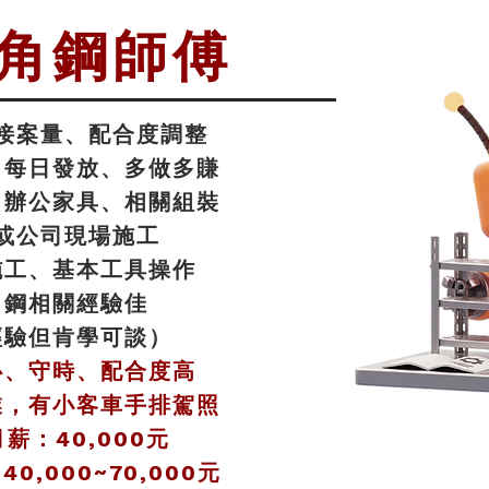
角鋼師傅
接案量、
配合
度調整
、每日發放、多做多賺
、辦公家具、相關組裝
或公司現場施工
施工、基本工具操作
角鋼相關經驗佳
經驗但肯學可談）
心、守時、配合度高
業，有小客車手排駕照
薪：40,000元
0,000~70,000元