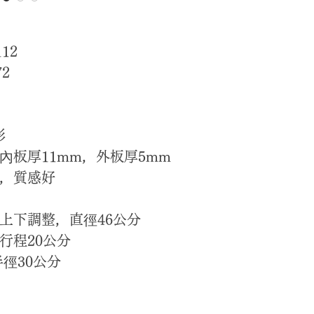
12
72
形
內板厚11mm，外板厚5mm
，質感好
上下調整，直徑46公分
行程20公分
徑30公分