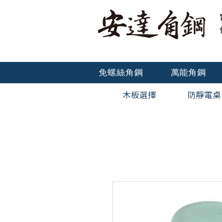
免螺絲角鋼
萬能角鋼
木板選擇
防靜電桌