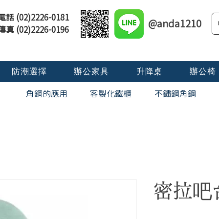
電話 (02)2226-0181
@anda1210
傳真 (02)2226-0196
防潮選擇
辦公家具
升降桌
辦公椅
角鋼的應用
​客製化鐵櫃
不鏽鋼角鋼
密拉吧