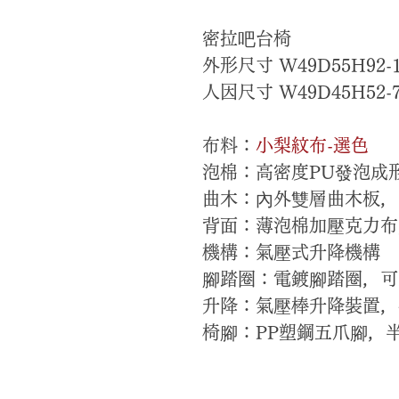
密拉吧台椅
外形尺寸 W49D55H92-1
人因尺寸 W49D45H52-
布料：
小梨紋布-選色
泡棉：高密度PU發泡成
曲木：內外雙層曲木板，
背面：薄泡棉加壓克力布
機構：氣壓式升降機構
腳踏圈：電鍍腳踏圈，可
升降：氣壓棒升降裝置，
椅腳：PP塑鋼五爪腳，半