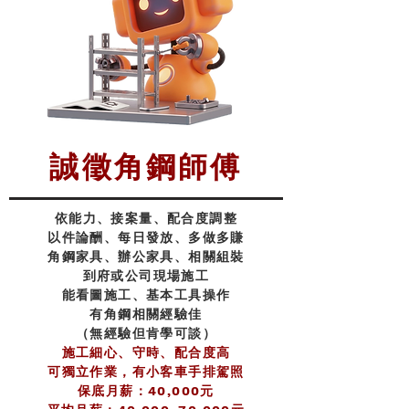
誠徵角鋼師傅
依能力、接案量、
配合
度調整
以件論酬、每日發放、多做多賺
角鋼家具、辦公家具、相關組裝
到府或公司現場施工
能看圖施工、基本工具操作
有角鋼相關經驗佳
（無經驗但肯學可談）
施工細心、守時、配合度高
可獨立作業，有小客車手排駕照
保底月薪：40,000元