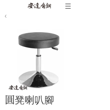
圓凳喇叭腳