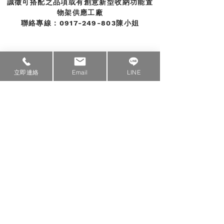
誠徵可搭配之品項或有創意新型收納功能置
物架供應工廠
聯絡專線：0917-249-803陳小姐
立即連絡
Email
LINE
上班時間