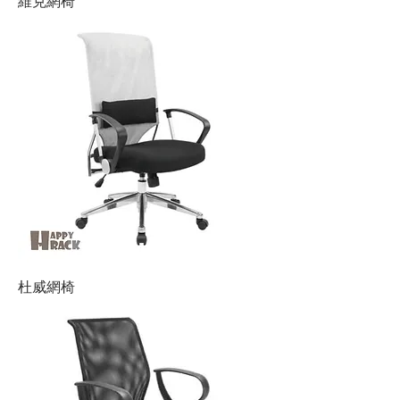
維克網椅
杜威網椅