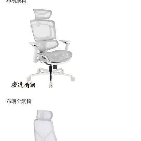
布朗網椅
布朗全網椅