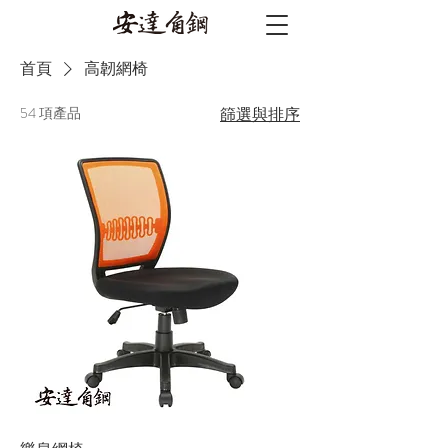
首頁
高韌網椅
54 項產品
篩選與排序