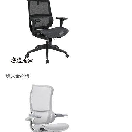
班夫全網椅